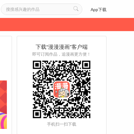
App下载
下载“漫漫漫画”客户端
即可订阅作品，追漫画更方便！
手机扫一扫下载