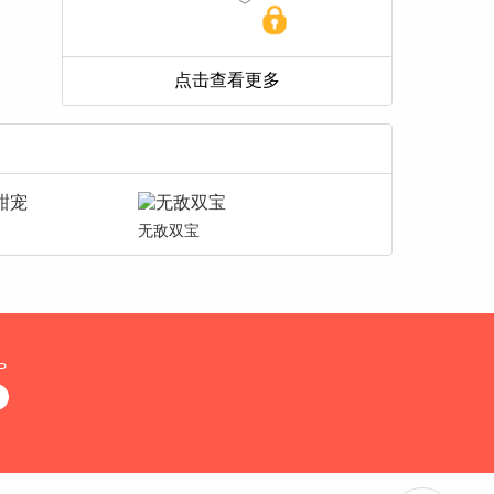
无敌双宝
P