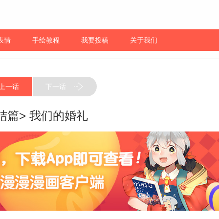
表情
手绘教程
我要投稿
关于我们
上一话
下一话
结篇> 我们的婚礼