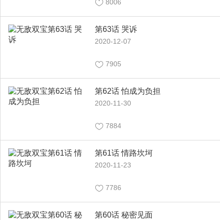
8006
第63话 哭诉
2020-12-07
7905
第62话 怕成为负担
2020-11-30
7884
第61话 情路坎坷
2020-11-23
7786
第60话 秘密见面