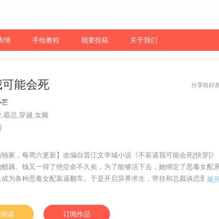
表情
手绘教程
我要投稿
关于我们
我可能会死
分享给好
小芒
,霸总,穿越,女频
万
画独家，每周六更新】改编自晋江文学城小说《不装逼我可能会死[快穿]》
糖醋藕。钱又一得了绝症命不久矣，为了能够活下去，她绑定了恶毒女配
是成为各种恶毒女配装逼翻车。于是开启异界求生，带挂和总裁谈恋爱的
展
霸道总裁x恶毒女配
始阅读
订阅作品