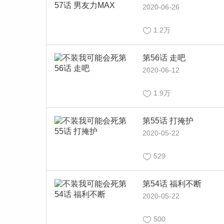
2020-06-26
1.2万
第56话 走吧
2020-06-12
1.9万
第55话 打掩护
2020-05-22
529
第54话 福利不断
2020-05-22
500