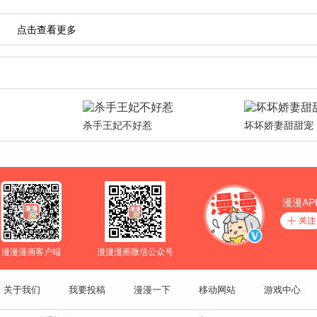
杀手王妃不好惹
坏坏娇妻甜甜宠
漫漫AP
漫漫漫画客户端
漫漫漫画微信公众号
关于我们
我要投稿
漫漫一下
移动网站
游戏中心