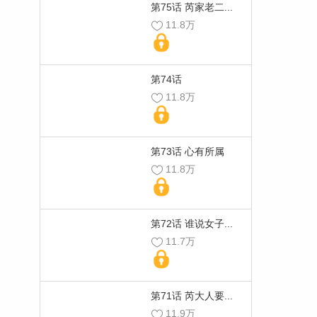
第75话 芮家老二...
11.8万
第74话
11.8万
第73话 心有所属
11.8万
第72话 谁说女子...
11.7万
第71话 芮大人要...
11.9万