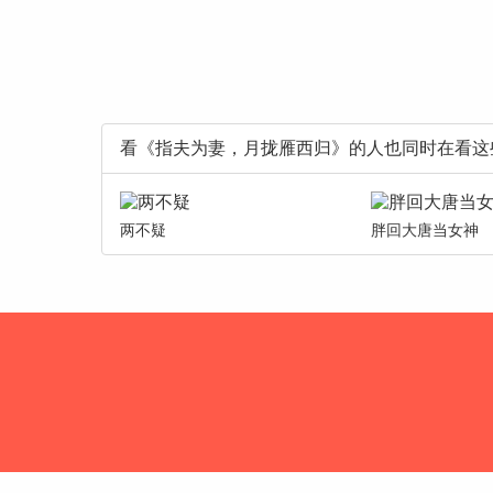
看《指夫为妻，月拢雁西归》的人也同时在看这
两不疑
胖回大唐当女神