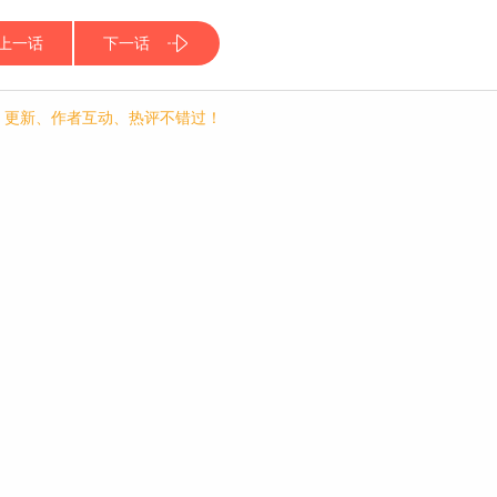
上一话
下一话
p，更新、作者互动、热评不错过！