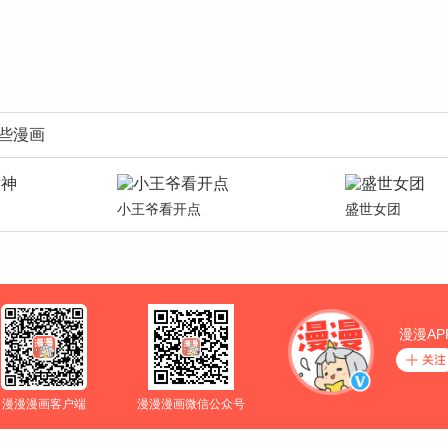
些漫画
小王爷看开点
盛世女团
漫漫AP
漫漫漫画客户端
漫漫漫画微信公众号