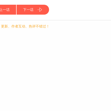
上一话
下一话
p，更新、作者互动、热评不错过！