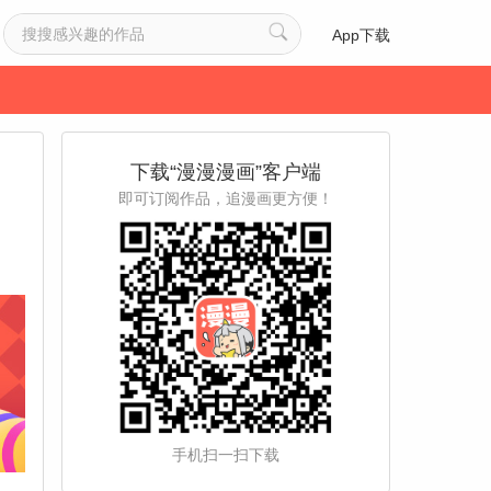
App下载
下载“漫漫漫画”客户端
即可订阅作品，追漫画更方便！
手机扫一扫下载