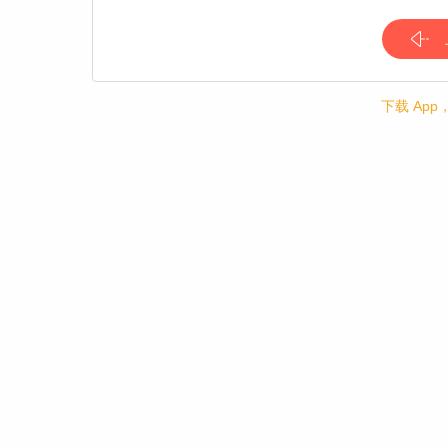
下载 Ap