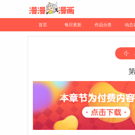
首页
每日更新
作品分类
动态
第