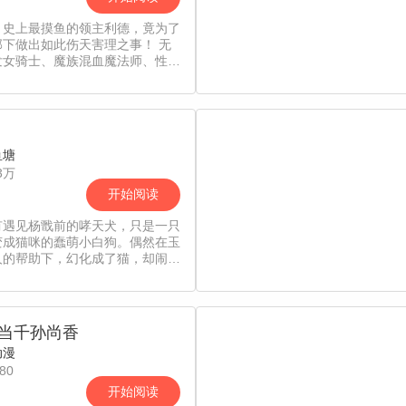
！史上最摸鱼的领主利德，竟为了
部下做出如此伤天害理之事！ 无
发女骑士、魔族混血魔法师、性别
的内政幕僚……他统统来者不拒
鱼塘
3万
开始阅读
有遇见杨戬前的哮天犬，只是一只
变成猫咪的蠢萌小白狗。偶然在玉
人的帮助下，幻化成了猫，却闹出
数笑话。但他也因此遇到了心仪的
、知心的小伙伴……在他们的帮助
哮天犬最终找回了丢失的本我……
当千孙尚香
动漫
80
开始阅读