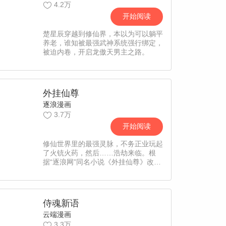
4.2万
开始阅读
楚星辰穿越到修仙界，本以为可以躺平
养老，谁知被最强武神系统强行绑定，
被迫内卷，开启龙傲天男主之路。
外挂仙尊
逐浪漫画
3.7万
开始阅读
修仙世界里的最强灵脉，不务正业玩起
了火铳火药，然后……浩劫来临。根
据“逐浪网”同名小说《外挂仙尊》改
编。
侍魂新语
云端漫画
3.3万