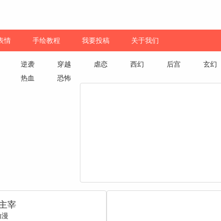
表情
手绘教程
我要投稿
关于我们
逆袭
穿越
虐恋
西幻
后宫
玄幻
热血
恐怖
主宰
动漫