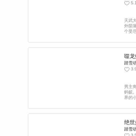
5.
天武
外陨
个受
世造
强势
世之
噬龙
踏雪
3.
男主
蚂蚁
界的
绝世
踏雪
3.