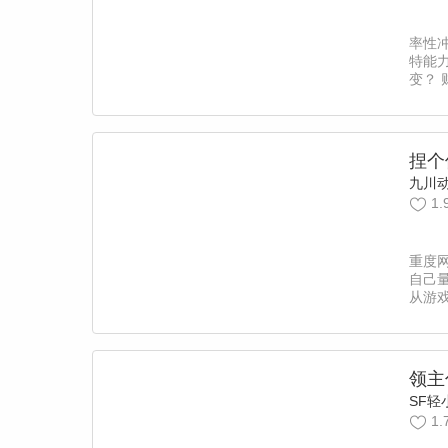
我不
澜，
率性
特能
变？
都市
捏个
九川
1.
重度
自己
从游
婆，
自己
士…
者？
领主
等我
SF轻
1.