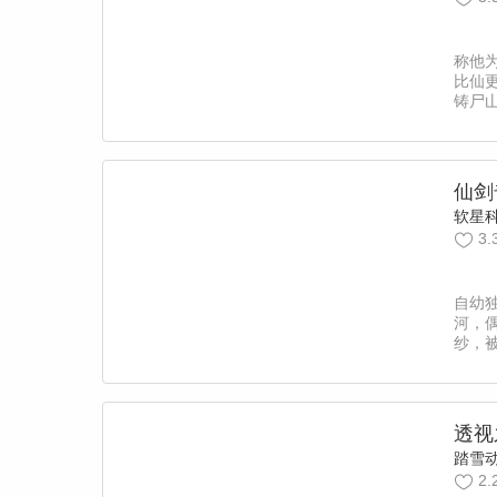
称他
比仙
铸尸
以火
少年
种，
仙剑
软星
3.
自幼
河，
纱，
他却
线索
琼华
相仿
透视
伴。
踏雪
的阴
2.
死别