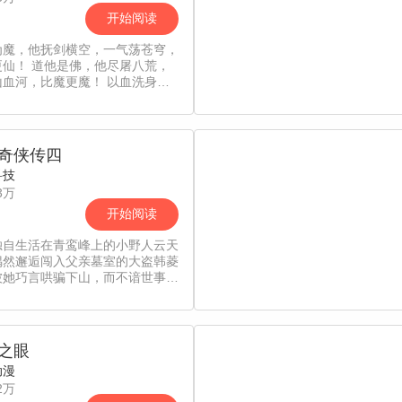
开始阅读
为魔，他抚剑横空，一气荡苍穹，
更仙！ 道他是佛，他尽屠八荒，
山血河，比魔更魔！ 以血洗身，
炼骨。不死不灭，成鸿蒙大妖道！
林枫自困境中崛起，偶得鸿蒙妖
成为天地间唯一祖妖！
奇侠传四
科技
3万
开始阅读
独自生活在青鸾峰上的小野人云天
偶然邂逅闯入父亲墓室的大盗韩菱
被她巧言哄骗下山，而不谙世事的
闹出了不少笑话。循着父母留下的
，天河与菱纱、梦璃一同拜入昆仑
派成为门下弟子，琼华掌门派年纪
的慕容紫英教授他们，四人成为伙
之眼
却不料，这一切竟全是琼华派掌门
动漫
谋，被当作棋子的四人，历经生离
2万
，看尽人世百态，而坚信“我命由