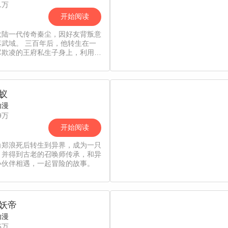
1万
开始阅读
大陆一代传奇秦尘，因好友背叛意
落武域。 三百年后，他转生在一
尽欺凌的王府私生子身上，利用前
诣，凝神功、炼神丹，逆天而上，
崛起，从此踏上一段震惊大陆的惊
旅…
蚁
动漫
9万
开始阅读
角郑浪死后转生到异界，成为一只
。并得到古老的召唤师传承，和异
小伙伴相遇，一起冒险的故事。
妖帝
动漫
5万