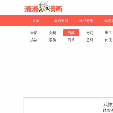
首页
每日更新
作品分类
动态
全部
女频
男频
奇幻
重生
搞笑
暖萌
日常
悬疑
仙侠
武神
踏雪