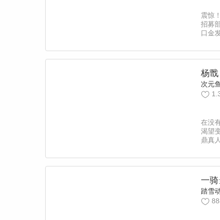
震惊
招募
口金
不明
杨戬
次元
1.
在没
渴望
鼎真
了无
女神
下，
一骑
踏雪
88