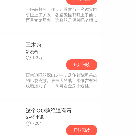
一份高薪的工作，让苏童与一座诡异的
桥扯上了关系，各路鬼怪都盯上了他，
而且女鬼居多，这真的是偶然吗？根
据“逐浪网”同名小说《诡桥》改编。
三木落
新漫画
1.2万
开始阅读
西南边陲的深山之中，居住着骁勇善战
的巴饶克族。最伟大的战士木依吉有对
双胞胎儿子——哥哥岩金身手矫健、天
资聪颖，而弟弟三木落却又瘦又小、大
大咧咧。一个备受期待，一个不被认
同。兄弟俩迎来了14岁成人礼——唯
有通过这场考验，才能成为巴饶克族战
这个QQ群绝逼有毒
士、踏出成为下任“木依吉”的第一
SF轻小说
步……？？他们将要面对的，除了密林
7204
险境、飞禽走兽、奇珍异草的冒险之
外，还有人与自然的爱恨之情。初出茅
开始阅读
庐的三木落将会如何一步步成长呢？