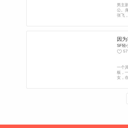
男主
公。
张飞
着举
们都
因为
SF轻
57
一个
板，
女，
又扮