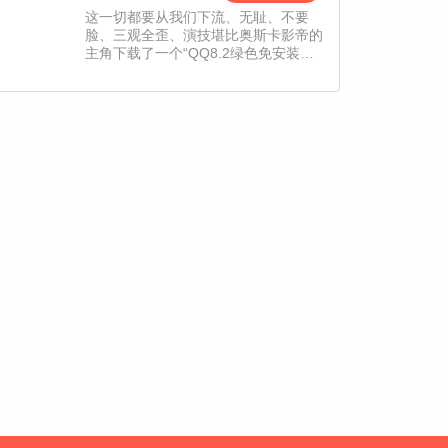
这一切都要从我们下流、无耻、不要
脸、三观全歪、演技堪比奥斯卡影帝的
主角下载了一个“QQ8.2绿色免安装
版”说起。从那以后（他/她）的人生就
更加不平凡了， 在暗世界哪怕仅仅玩
躲猫猫这种游戏也是会死人的、