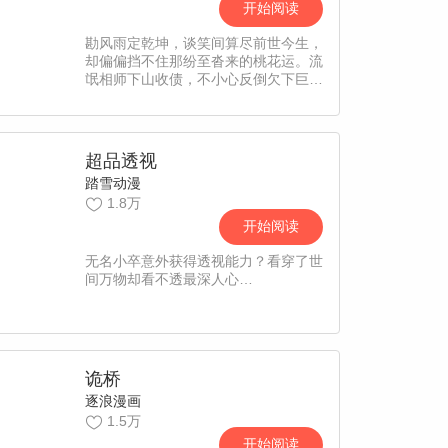
开始阅读
勘风雨定乾坤，谈笑间算尽前世今生，
却偏偏挡不住那纷至沓来的桃花运。流
氓相师下山收债，不小心反倒欠下巨
款，成了冰山总裁的贴身保镖，又勾搭
上萝莉同行，在莺莺燕燕的包围中，搅
动天下大势。根据“逐浪网”同名小说
《极品相师》改编。
超品透视
踏雪动漫
1.8万
开始阅读
无名小卒意外获得透视能力？看穿了世
间万物却看不透最深人心…
诡桥
逐浪漫画
1.5万
开始阅读