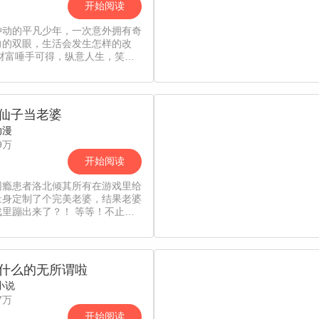
由天”的他们，又是否能够力挽狂
开始阅读
阻止这场悲剧呢……
冲动的平凡少年，一次意外拥有奇
力的双眼，生活会发生怎样的改
 财富唾手可得，纵意人生，笑傲
江湖！
仙子当老婆
动漫
9万
开始阅读
网瘾患者洛北倾其所有在游戏里给
量身定制了个完美老婆，结果老婆
戏里蹦出来了？！ 等等！不止老
还有天材地宝，顶级功法都来到了
身边？ 洛北：我可是唯物主义战
…什么？你说这个世界也有修真
还又穷又弱？ 洛北：那没事了！
什么的无所谓啦
领着老婆大杀四方吧！
小说
7万
开始阅读