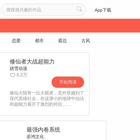
App下载
恋爱
都市
霸总
古风
修仙者大战超能力
踏雪动漫
5.2万
开始阅读
修仙大陆有一位大能者，意外穿越到了
现代英雄社会，在这渺小的地球中仙法
和超能力展开了激烈的对抗……
最强内卷系统
若鸿文化