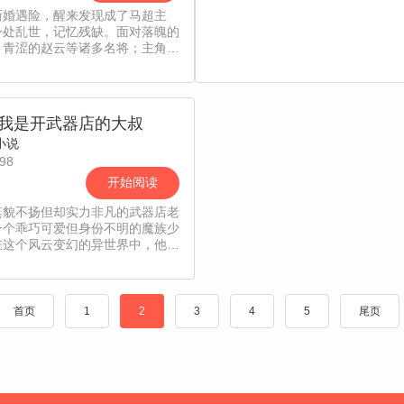
新婚遇险，醒来发现成了马超主
身处乱世，记忆残缺。面对落魄的
，青涩的赵云等诸多名将；主角笑
起勺子：“赌上我毕生的厨艺，你
来成为我的翅膀吧。”
我是开武器店的大叔
小说
98
开始阅读
其貌不扬但却实力非凡的武器店老
一个乖巧可爱但身份不明的魔族少
在这个风云变幻的异世界中，他们
演着怎样的角色呢？
首页
1
2
3
4
5
尾页