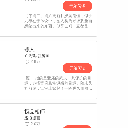
开始阅读
【每周二、周六更新】妖魔鬼怪，似乎
只存在于传说中，是人类为寻求刺激而
想象出来的东西。似乎世间一直都是平
静祥和，晴空万里。 然而，当他无意
中看到一个鬼影之后，他的命运就随之
改写。 几个小时之后，他被一个女鬼
附身，然后…… 他变成了女人！
镖人
许先哲/新漫画
2.8万
开始阅读
“镖”，指的是受雇的武夫，其保护的目
标，亦指官府悬赏通缉的目标。隋末民
乱前夕，江湖上掀起了一阵腥风血雨，
各路人马的恩怨情仇逐渐展开。
极品相师
逐浪漫画
2.0万