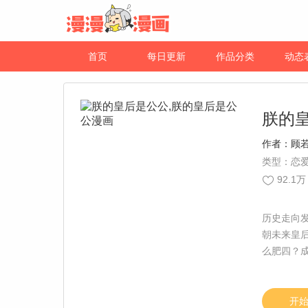
首页
每日更新
作品分类
动态
朕的
作者：
顾
类型：恋爱
92.1万
历史走向
朝未来皇
么肥四？
开~【责编
开