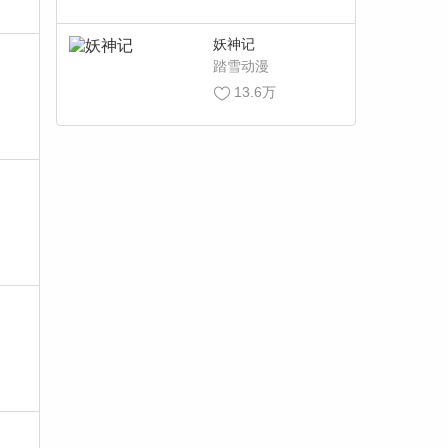
妖神记
踏雪动漫
13.6万