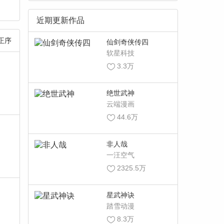
近期更新作品
正序
仙剑奇侠传四
软星科技
3.3万
绝世武神
云端漫画
44.6万
非人哉
一汪空气
2325.5万
星武神诀
踏雪动漫
8.3万