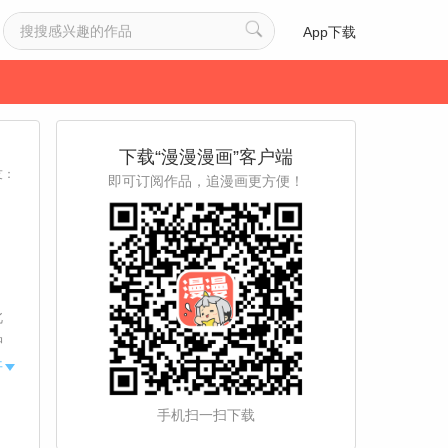
App下载
下载“漫漫漫画”客户端
友：
即可订阅作品，追漫画更方便！
北
肿
展
开
手机扫一扫下载