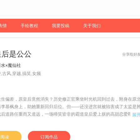
表情
手绘教程
我要投稿
关于我们
皇后是公公
分享给好
若水×魔仙社
,古风,穿越,搞笑,女频
发生偏差，原皇后竟然消失？历史修正官乘坐时光机回到过去，附身在原
后李慕枫身上，助她重新回归后位。但——还没进宫就被陷害成了太监是
成后道路任重而又道远，一场啼笑皆非的霸道皇后爱上朕的高甜恋爱即将
展
：慕容戳】
始阅读
订阅作品