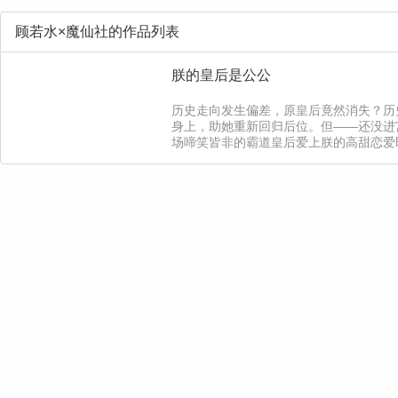
顾若水×魔仙社的作品列表
朕的皇后是公公
历史走向发生偏差，原皇后竟然消失？历
身上，助她重新回归后位。但——还没进
场啼笑皆非的霸道皇后爱上朕的高甜恋爱