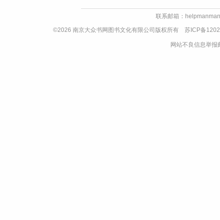
联系邮箱：helpmanman
©2026 南京大众书网图书文化有限公司版权所有
苏ICP备1202
网站不良信息举报邮箱：