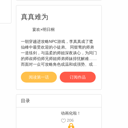
真真难为
宴欢×明日桐
一朝穿越进攻略NPC游戏，李真真成了鹭
仙峰中最受欢迎的小徒弟。 同桀骜的师弟
一道练剑，与温柔的师姐深夜谈心，为同门
的师叔师伯师兄师姐师弟师妹排忧解难……
而面对一众可攻略角色或温和或强势、或含
蓄或直白的示爱，李真真选择继续为了生存
吭哧吭哧刷好感。 但万万没有想到，好感
阅读第一话
订阅作品
度刷过头的后果竟然这么严重……！【责
编：慕容戳】
目录
动画化啦！
206