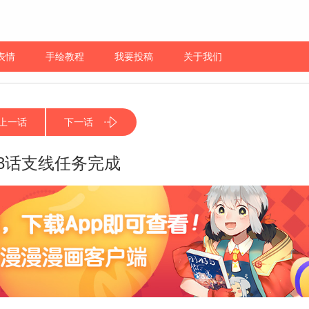
表情
手绘教程
我要投稿
关于我们
上一话
下一话
48话支线任务完成