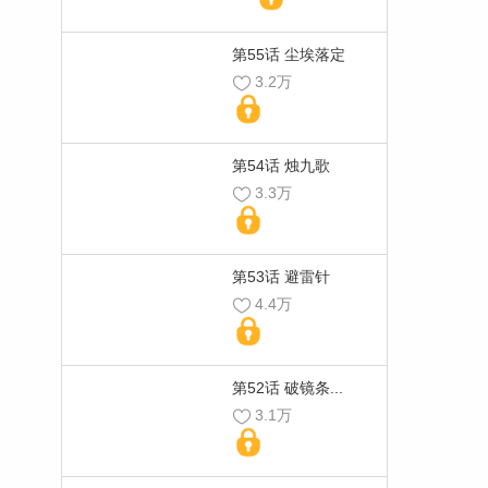
第55话 尘埃落定
3.2万
第54话 烛九歌
3.3万
第53话 避雷针
4.4万
第52话 破镜条...
3.1万