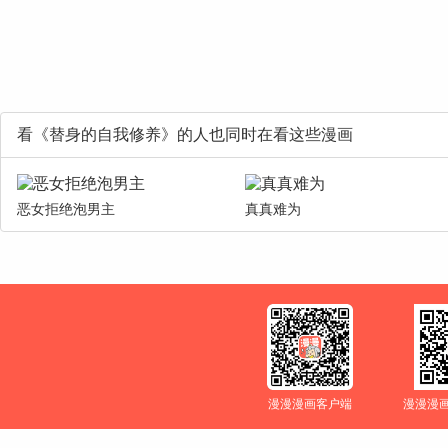
看《替身的自我修养》的人也同时在看这些漫画
恶女拒绝泡男主
真真难为
漫漫漫画客户端
漫漫漫