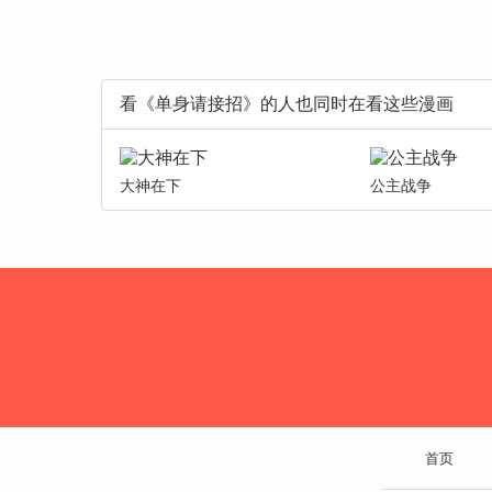
看《单身请接招》的人也同时在看这些漫画
大神在下
公主战争
首页