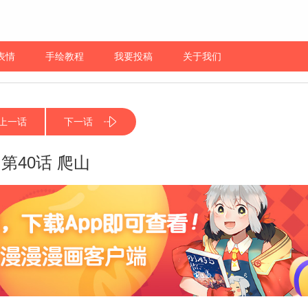
表情
手绘教程
我要投稿
关于我们
上一话
下一话
第40话 爬山