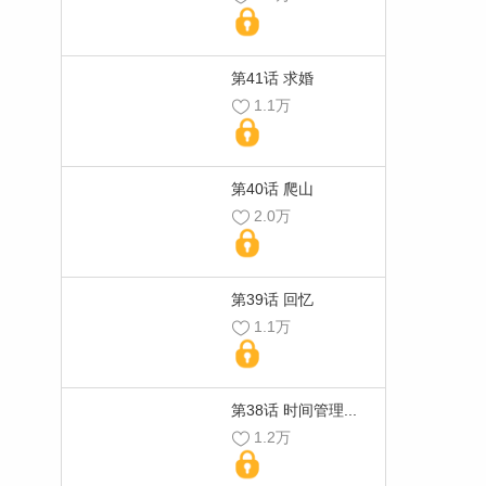
第41话 求婚
1.1万
第40话 爬山
2.0万
第39话 回忆
1.1万
第38话 时间管理...
1.2万