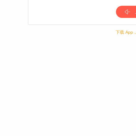
下载 Ap