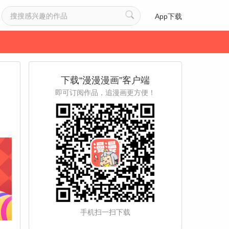
App下载
下载“漫漫漫画”客户端
即可订阅作品，追漫画更方便！
手机扫一扫下载