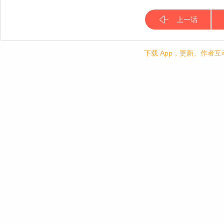
上一话
下载 App，更新、作者