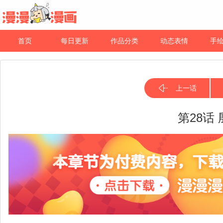
首页
每日更新
作品分类
动态表情
手
上一话
第28话