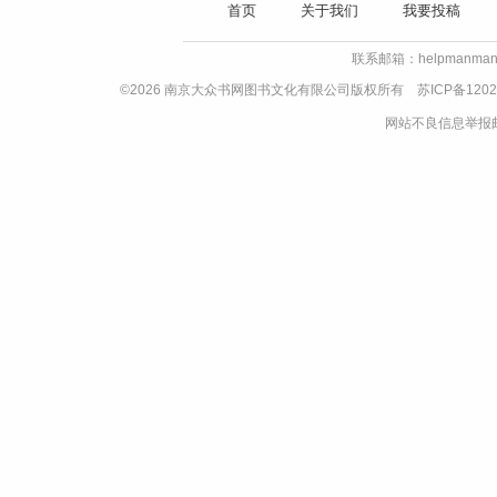
首页
关于我们
我要投稿
联系邮箱：helpmanman
©2026 南京大众书网图书文化有限公司版权所有
苏ICP备1202
网站不良信息举报邮箱：