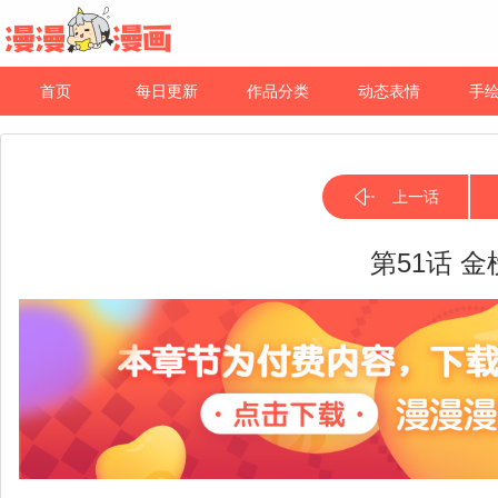
首页
每日更新
作品分类
动态表情
手
上一话
第51话 