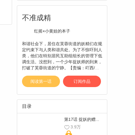
不准成精
红摇×小黄娃的本子
和谐社会下，居住在芙蓉街道的妖精们在规
定约束下与人类和谐共处。为了不惊吓到人
类，他们在特别居民互助组组长的管理下低
调生活。没想到，一个少年捉妖师的到来，
打破了芙蓉街道的宁静。【责编：吖西/阿
丁】
阅读第一话
订阅作品
目录
第17话 捉妖的赠...
3.9万