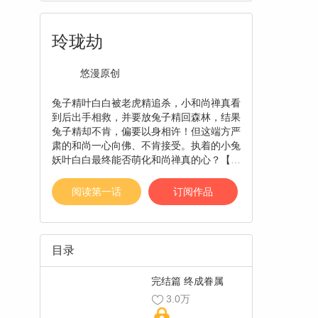
玲珑劫
悠漫原创
兔子精叶白白被老虎精追杀，小和尚禅真看
到后出手相救，并要放兔子精回森林，结果
兔子精却不肯，偏要以身相许！但这端方严
肃的和尚一心向佛、不肯接受。执着的小兔
妖叶白白最终能否萌化和尚禅真的心？【漫
漫漫画独家，逢周四更新。责编：吖西】
阅读第一话
订阅作品
目录
完结篇 终成眷属
3.0万