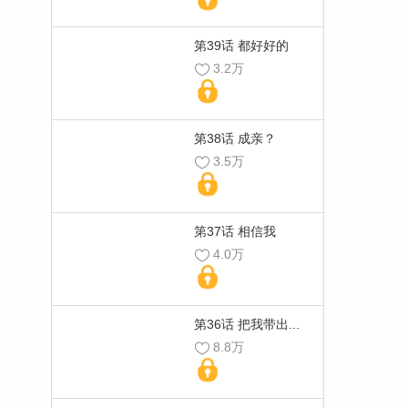
第39话 都好好的
3.2万
第38话 成亲？
3.5万
第37话 相信我
4.0万
第36话 把我带出...
8.8万