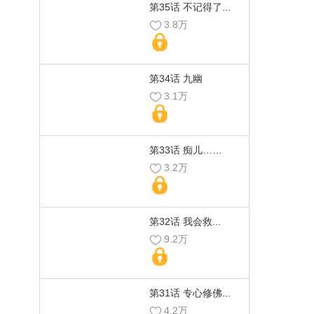
第35话 不记得了...
3.8万
第34话 九幽
3.1万
第33话 痴儿……
3.2万
第32话 我会救...
9.2万
第31话 专心修佛...
4.2万