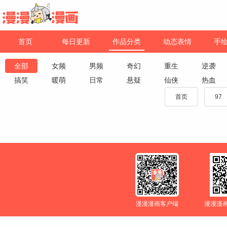
首页
每日更新
作品分类
动态表情
手
全部
女频
男频
奇幻
重生
逆袭
搞笑
暖萌
日常
悬疑
仙侠
热血
首页
97
漫漫漫画客户端
漫漫漫