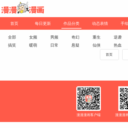
首页
每日更新
作品分类
动态表情
手
全部
女频
男频
奇幻
重生
逆袭
搞笑
暖萌
日常
悬疑
仙侠
热血
首页
漫漫漫画客户端
漫漫漫