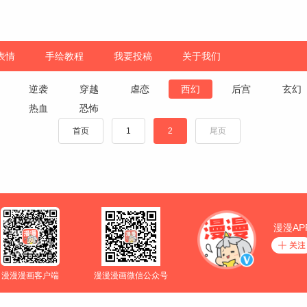
表情
手绘教程
我要投稿
关于我们
逆袭
穿越
虐恋
西幻
后宫
玄幻
热血
恐怖
首页
1
2
尾页
漫漫AP
漫漫漫画客户端
漫漫漫画微信公众号