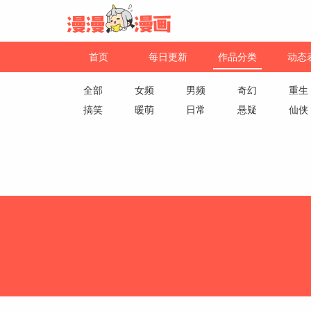
首页
每日更新
作品分类
动态
全部
女频
男频
奇幻
重生
搞笑
暖萌
日常
悬疑
仙侠