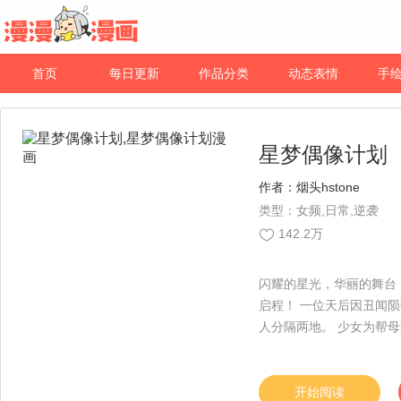
首页
每日更新
作品分类
动态表情
手
星梦偶像计划
作者：
烟头hstone
类型：女频,日常,逆袭
142.2万
闪耀的星光，华丽的舞台
启程！ 一位天后因丑闻
人分隔两地。 少女为帮
将以歌声捍卫尊严。 阳
开始阅读