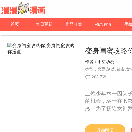
首页
每日更新
作品分类
动态表情
手
变身闺蜜攻略
作者：
不空动漫
类型：恋爱,逆袭,都市,女
268.7万
土炮少年林一因为
的机会，林一在IN
秀，为了接近女神
界，成为罗夕的“女
绑定百合cp也很不
呢？在线等非常急
开始阅读