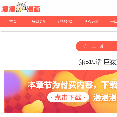
首页
每日更新
作品分类
动态表情
手
上一话
第519话 巨