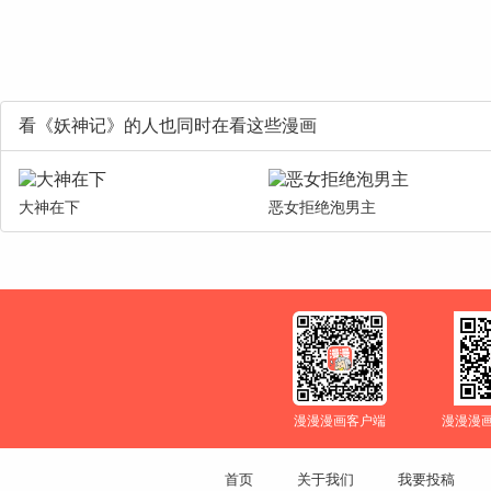
看《妖神记》的人也同时在看这些漫画
大神在下
恶女拒绝泡男主
漫漫漫画客户端
漫漫漫
首页
关于我们
我要投稿