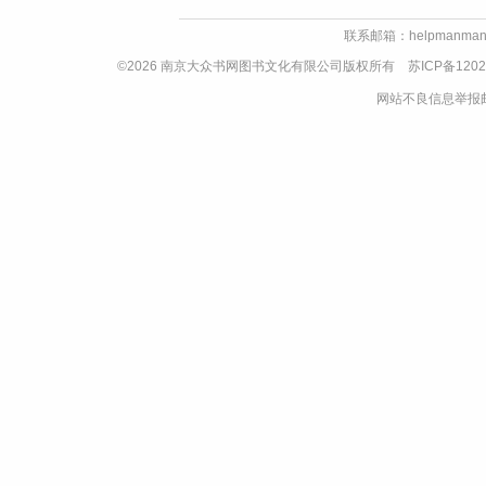
联系邮箱：helpmanman
©2026 南京大众书网图书文化有限公司版权所有
苏ICP备1202
网站不良信息举报邮箱：