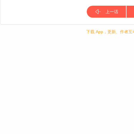
上一话
下载 App，更新、作者