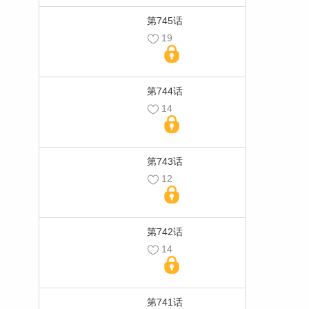
第745话
19
第744话
14
第743话
12
第742话
14
第741话