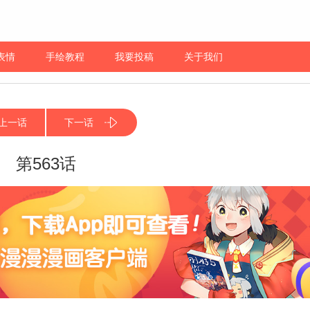
表情
手绘教程
我要投稿
关于我们
上一话
下一话
第563话