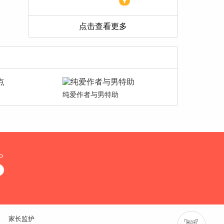
纯爱作者与男特助
P
家长监护