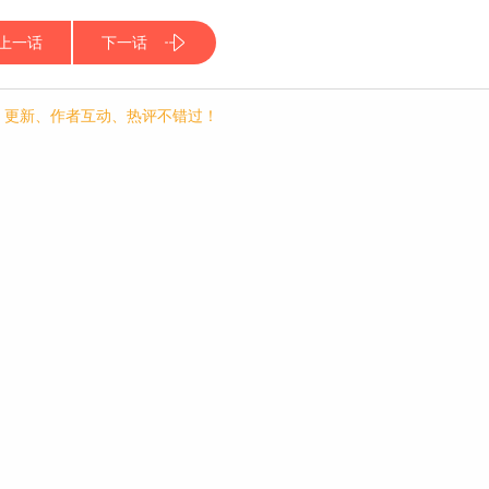
上一话
下一话
p，更新、作者互动、热评不错过！