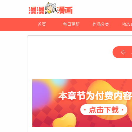
首页
每日更新
作品分类
动态