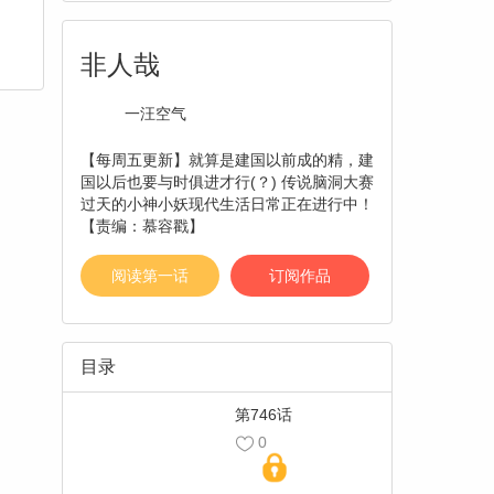
非人哉
一汪空气
【每周五更新】就算是建国以前成的精，建
国以后也要与时俱进才行(？) 传说脑洞大赛
过天的小神小妖现代生活日常正在进行中！
【责编：慕容戳】
阅读第一话
订阅作品
目录
第746话
0