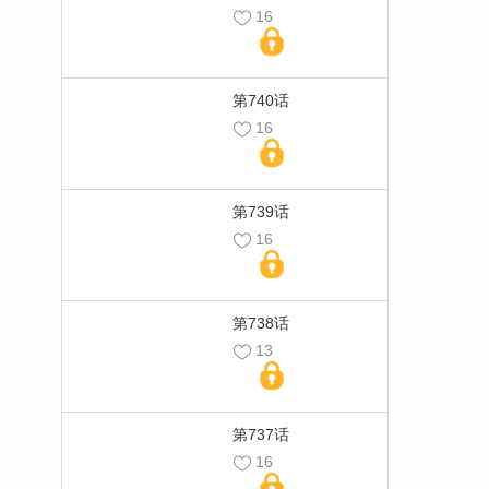
16
第740话
16
第739话
16
第738话
13
第737话
16