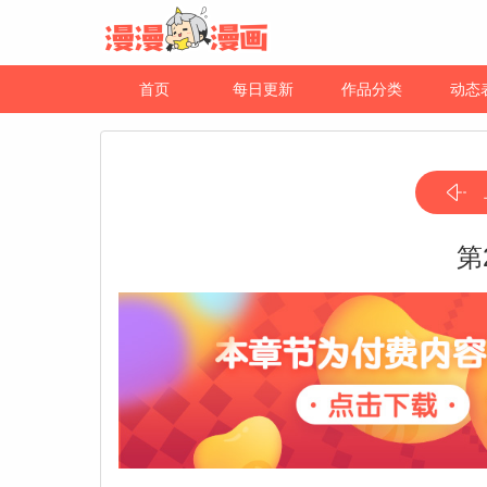
首页
每日更新
作品分类
动态
第