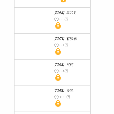
第98话 星和月
8.5万
第97话 有缘再...
8.1万
第96话 买药
8.4万
第95话 拉黑
10.0万