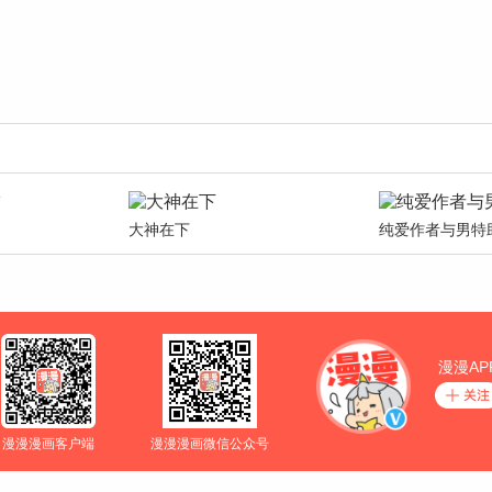
大神在下
纯爱作者与男特
漫漫AP
漫漫漫画客户端
漫漫漫画微信公众号