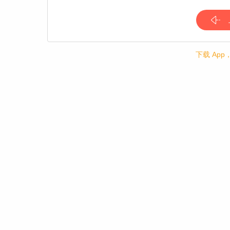
下载 Ap