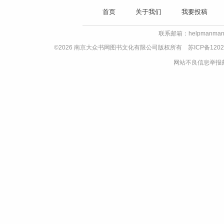
首页
关于我们
我要投稿
联系邮箱：helpmanman
©2026 南京大众书网图书文化有限公司版权所有
苏ICP备1202
网站不良信息举报邮箱：