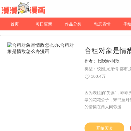
首页
每日更新
作品分类
动态表情
手
合租对象是情
作者：
七渺渔×时玖
类型：校园,兄弟情,都市,
100.4万
因为表姐的”失误“，乖
恭的花花公子，宋书至对
的情愫在两人间弥漫……
开始阅读