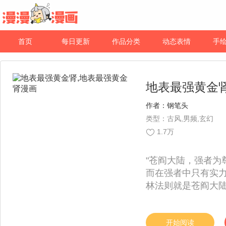
首页
每日更新
作品分类
动态表情
手
地表最强黄金
作者：
钢笔头
类型：古风,男频,玄幻
1.7万
"苍阎大陆，强者为
而在强者中只有实
林法则就是苍阎大陆的真实现状。 
iPhone的少年
丹师为尊，而叶云
救夺取家主之位！
开始阅读