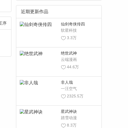
近期更新作品
正序
仙剑奇侠传四
软星科技
3.3万
绝世武神
云端漫画
44.6万
非人哉
一汪空气
2325.5万
星武神诀
踏雪动漫
8.3万