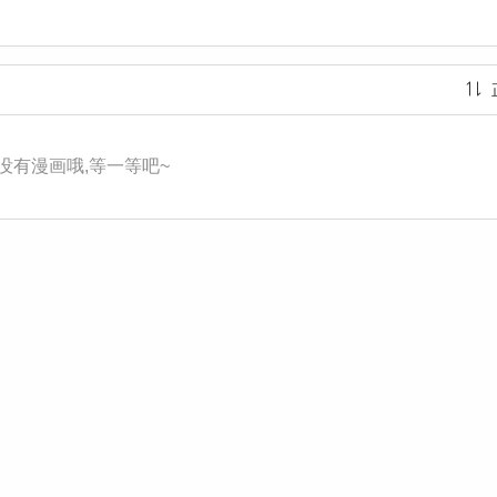
没有漫画哦,等一等吧~