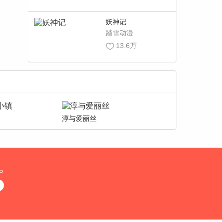
妖神记
踏雪动漫
13.6万
淳与爱丽丝
P