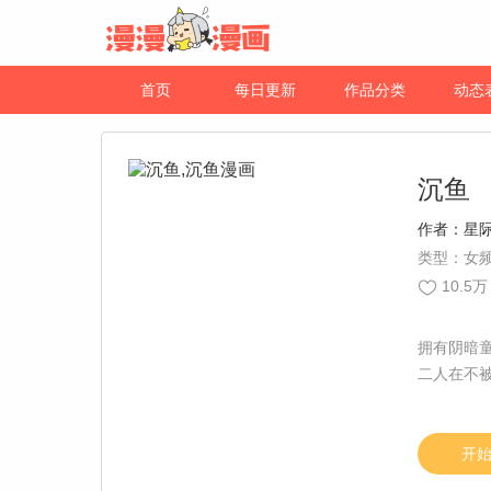
首页
每日更新
作品分类
动态
沉鱼
作者：
星
类型：女频
10.5万
拥有阴暗
二人在不
开