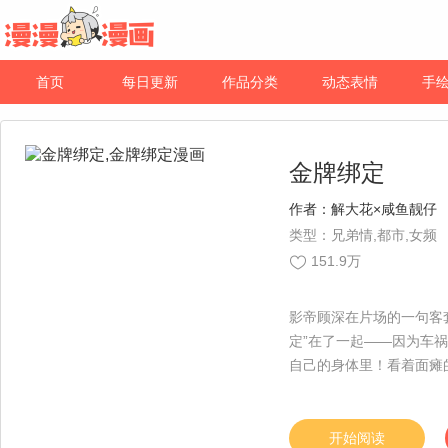
首页
每日更新
作品分类
动态表情
手
金牌绑定
作者：
解大花×咸鱼靓仔
类型：兄弟情,都市,女频
151.9万
影帝顾深在片场的一句客
定”在了一起——因为车
自己的身体里！看着面瘫
【漫漫漫画独家，责编：
开始阅读