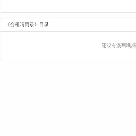
《合租晴雨录》目录
还没有漫画哦,