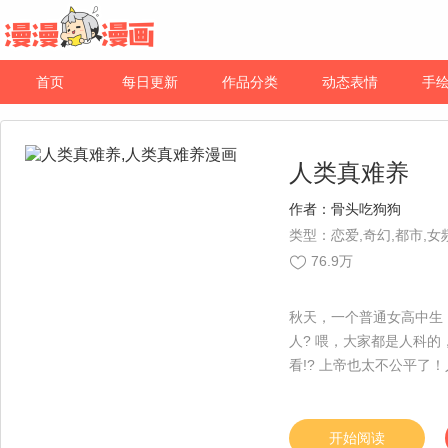
首页
每日更新
作品分类
动态表情
手
人类真难养
作者：
骨头吃狗狗
类型：恋爱,奇幻,都市,女
76.9万
秋天，一个普通女高中生，睡一觉醒来
人? 喂，大家都是人科
看!? 上帝也太不公平
伦亲王的SS级药物。是
开始阅读