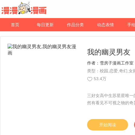
首页
每日更新
作品分类
动态表情
手
我的幽灵男友
作者：
雪房子漫画工作室
类型：校园,恋爱,奇幻,女
53.4万
三好女高中生苏星星唯一
然有看见不可视之物的奇
开始阅读