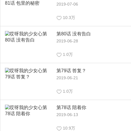
2019-07-06
10.3万
第80话 没有告白
2019-06-28
1.0万
第79话 答复？
2019-06-21
1.0万
第78话 陪着你
2019-06-13
10.9万