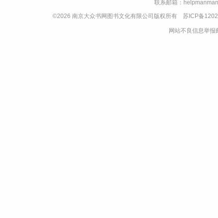
联系邮箱：helpmanman
©2026 南京大众书网图书文化有限公司版权所有
苏ICP备1202
网站不良信息举报邮箱：