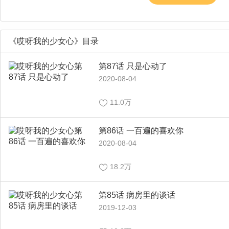
《哎呀我的少女心》目录
第87话 只是心动了
2020-08-04
11.0万
第86话 一百遍的喜欢你
2020-08-04
18.2万
第85话 病房里的谈话
2019-12-03