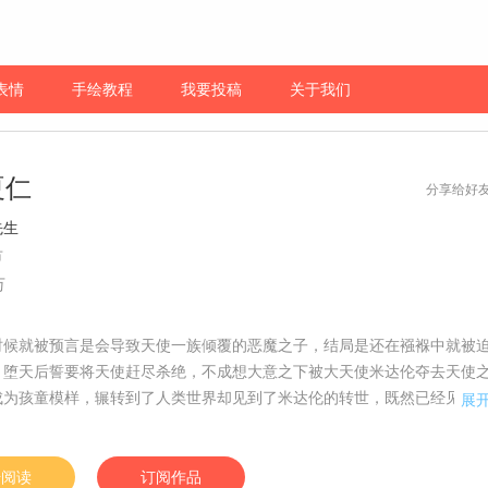
表情
手绘教程
我要投稿
关于我们
夏仁
分享给好
先生
市
万
时候就被预言是会导致天使一族倾覆的恶魔之子，结局是还在襁褓中就被
，堕天后誓要将天使赶尽杀绝，不成想大意之下被大天使米达伦夺去天使
成为孩童模样，辗转到了人类世界却见到了米达伦的转世，既然已经见到
展
旧要将你杀死！不过在此之前，吃一顿饱饭好像更重要一些……【漫漫独
五更新，责编：球球】
始阅读
订阅作品