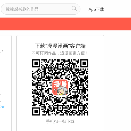
App下载
下载“漫漫漫画”客户端
友：
即可订阅作品，追漫画更方便！
迫
之
开
手机扫一扫下载