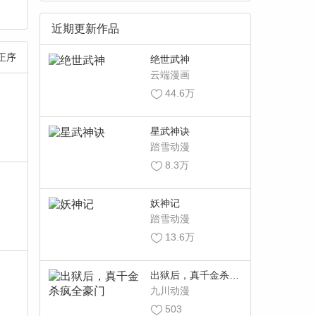
近期更新作品
正序
绝世武神
云端漫画
44.6万
星武神诀
踏雪动漫
8.3万
妖神记
踏雪动漫
13.6万
出狱后，真千金杀疯
全豪门
九川动漫
503