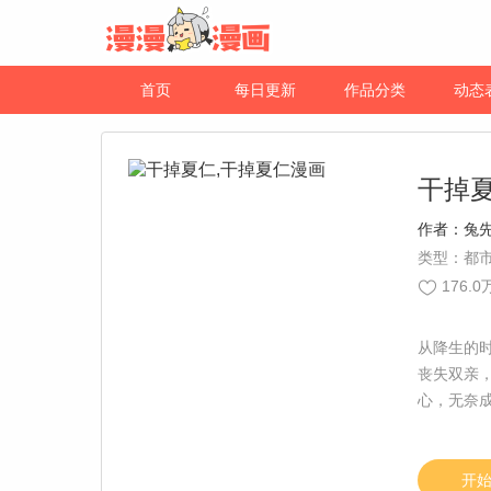
首页
每日更新
作品分类
动态
干掉
作者：
兔
类型：都
176.0
从降生的
丧失双亲
心，无奈
了，我仍
家，每周
开