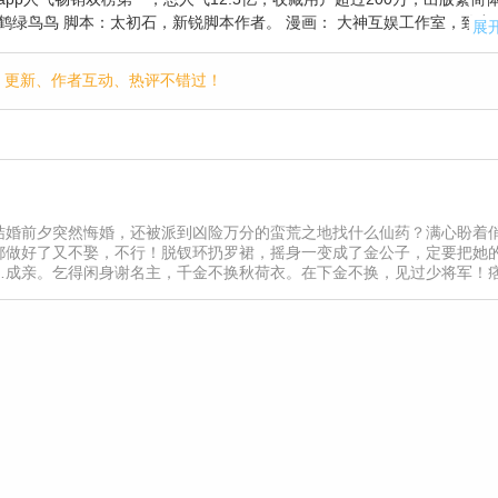
娱工作室，致力于打
展
漫画作者与经验丰富的大神编剧。旗下漫画作品多为流量大作，画面精致
我有锦鲤运》《化骨女仵作》《男神恋爱系统》等；少年向代表作品《梦
p，更新、作者互动、热评不错过！
的新型漫画作品《幻夜的假面》！其中《篮板下的青春》人气过亿，更有精
结婚前夕突然悔婚，还被派到凶险万分的蛮荒之地找什么仙药？满心盼着
都做好了又不娶，不行！脱钗环扔罗裙，摇身一变成了金公子，定要把她
…成亲。乞得闲身谢名主，千金不换秋荷衣。在下金不换，见过少将军！
编：慕容戳】