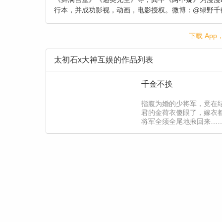
行本，并成功影视，动画，电影授权。微博：@绿野千鹤绿鸟鸟 脚本：太初石，新锐脚本作者。 漫画： 大神互
造业内精品漫画的最强工作室，汇聚了众多画功优秀的
情紧凑，与多家平台均有合作。少女向代表作品《因为
下载 Ap
者》《篮板下的青春》《龙组》等；更有3t技术打造
pv与动态漫画持续发行。
太初石x大神互娱的作品列表
千金不换
指腹为婚的少将军，竟在
君的金荷衣傻眼了，嫁衣
将军全须全尾地揪回来…
少将军x皮皮大小姐【责