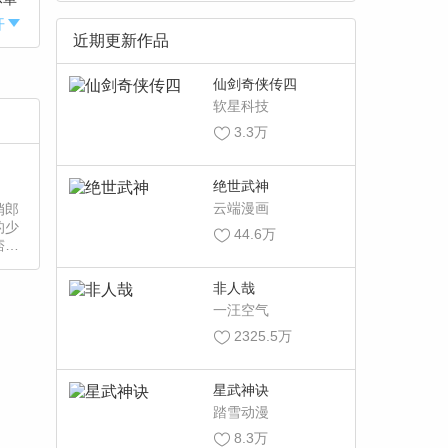
开
近期更新作品
剧
行
美
仙剑奇侠传四
软星科技
3.3万
绝世武神
云端漫画
俏郎
的少
44.6万
痞气
非人哉
一汪空气
2325.5万
星武神诀
踏雪动漫
8.3万