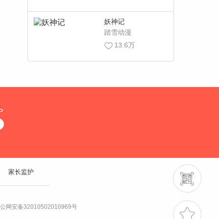
妖神记
踏雪动漫
13.6万
P
家长监护
公网安备32010502010969号