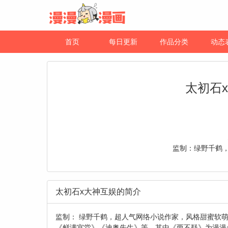
首页
每日更新
作品分类
动态
太初石
监制：绿野千鹤
太初石x大神互娱的简介
监制： 绿野千鹤，超人气网络小说作家，风格甜蜜软
《鲜满宫堂》《迪奥先生》等，其中《两不疑》为漫漫ap