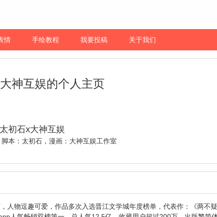
表情
手绘教程
我要投稿
关于我们
x大神互娱的个人主页
太初石x大神互娱
，脚本：太初石，漫画：大神互娱工作室
萌，人物逗趣可爱，作品多次入选晋江文学城年度榜单，代表作：《两不
p人气畅销双榜第一，总人气12.5亿，收藏用户超过200万，出版繁简