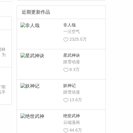
近期更新作品
非人哉
一汪空气
2325.5万
精林
，为
星武神诀
踏雪动漫
8.3万
妖神记
才能
高手
踏雪动漫
13.6万
绝世武神
云端漫画
44.6万