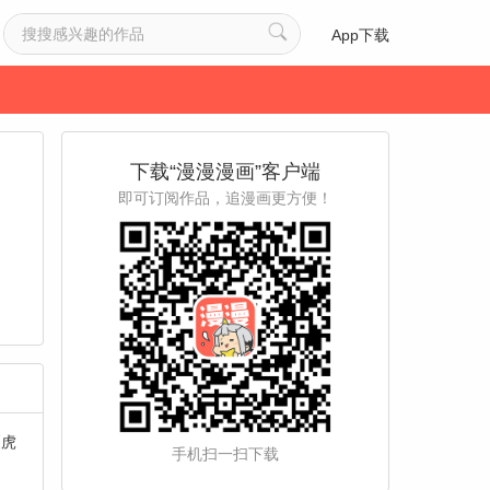
App下载
下载“漫漫漫画”客户端
即可订阅作品，追漫画更方便！
《虎
手机扫一扫下载