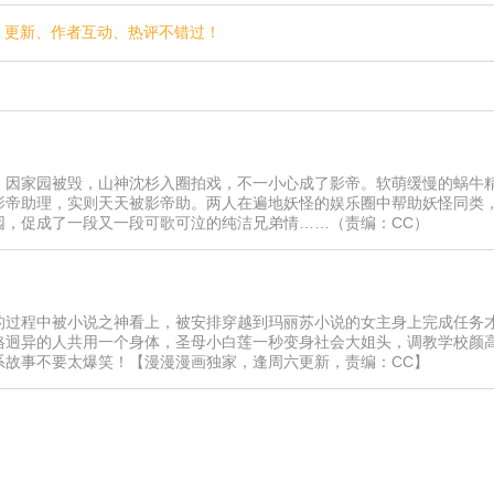
p，更新、作者互动、热评不错过！
】因家园被毁，山神沈杉入圈拍戏，不一小心成了影帝。软萌缓慢的蜗牛
影帝助理，实则天天被影帝助。两人在遍地妖怪的娱乐圈中帮助妖怪同类
园，促成了一段又一段可歌可泣的纯洁兄弟情……（责编：CC）
的过程中被小说之神看上，被安排穿越到玛丽苏小说的女主身上完成任务
格迥异的人共用一个身体，圣母小白莲一秒变身社会大姐头，调教学校颜
系故事不要太爆笑！【漫漫漫画独家，逢周六更新，责编：CC】