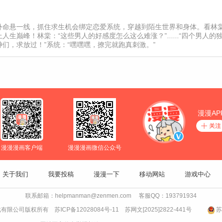
外命悬一线，抓住求生机会绑定恋爱系统，穿越到陌生世界和身体。看林
生巅峰！林棠：“这些男人的好感度怎么这么难涨？”......“四个男人的
们，求放过！”系统：“嘿嘿嘿，撩完就跑真刺激。”
漫漫AP
漫漫漫画客户端
漫漫漫画微信公众号
关于我们
我要投稿
漫漫一下
移动网站
游戏中心
联系邮箱：helpmanman@zenmen.com 客服QQ：193791934
文化有限公司版权所有
苏ICP备12028084号-11
苏网文[2025]2822-441号
苏