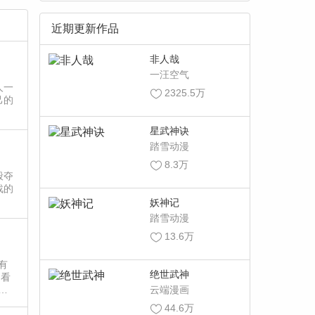
近期更新作品
非人哉
一汪空气
人一
2325.5万
己的
星武神诀
踏雪动漫
8.3万
般夺
战的
妖神记
踏雪动漫
13.6万
有
绝世武神
。看
欢
云端漫画
44.6万