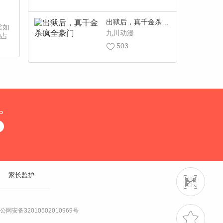
出狱后，真千金杀疯
棠如
全豪门
九川动漫
独占
503
P
家长监护
公网安备32010502010969号