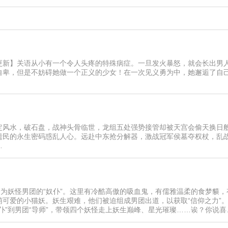
更新】关语从小有一个令人头疼的特殊病症。一旦发火暴怒，就会长出男
自卑，但是不妨碍她做一个正义的少女！在一次见义勇为中，她邂逅了自
定风水，破石盘，战神头骨临世，龙组五处强势接管却被天宫会偷天换日
遗民的永生密码惑乱人心。远赴中东抢分解器，激战冠军侯墓夺权杖，乱
…
沦为妖怪男团的“奴仆”。这里有冷酷高傲的吸血鬼，有儒雅温柔的食梦貘，
萌可爱的小猫妖。妖生艰难，他们被迫组成男团出道，以获取“信仰之力”
仆”到男团“导师”，带领四个妖怪走上妖生巅峰、星光璀璨……诶？你说喜
…总之，我们是不可能……昂~这家伙好帅（真香）！！！