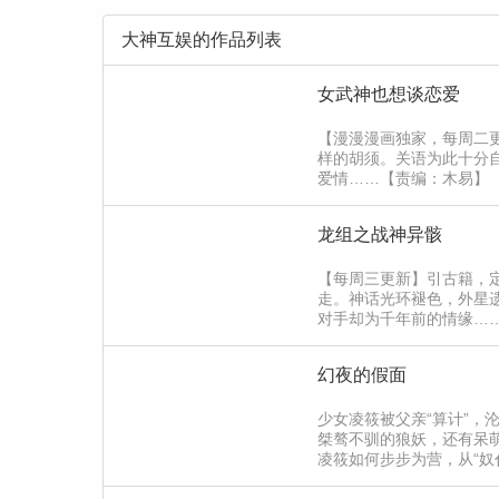
大神互娱的作品列表
女武神也想谈恋爱
【漫漫漫画独家，每周二
样的胡须。关语为此十分
爱情……【责编：木易】
龙组之战神异骸
【每周三更新】引古籍，
走。神话光环褪色，外星
对手却为千年前的情缘…
幻夜的假面
少女凌筱被父亲“算计”，
桀骜不驯的狼妖，还有呆
凌筱如何步步为营，从“奴
我？不不不，人妖殊途…